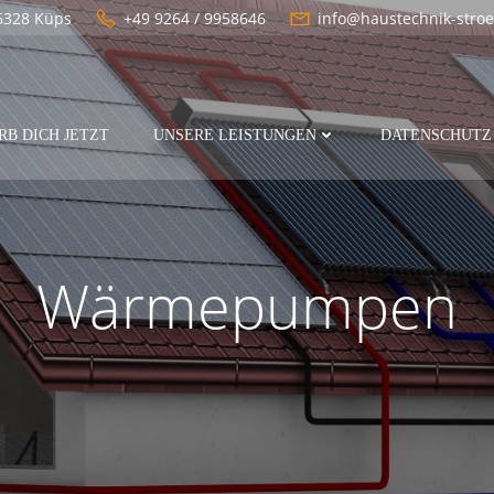
96328 Küps
+49 9264 / 9958646
info@haustechnik-stro
RB DICH JETZT
UNSERE LEISTUNGEN
DATENSCHUTZ
Wärmepumpen