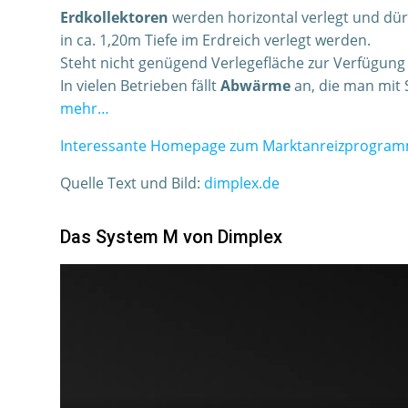
Erdkollektoren
werden horizontal verlegt und dü
in ca. 1,20m Tiefe im Erdreich verlegt werden.
Steht nicht genügend Verlegefläche zur Verfügung o
In vielen Betrieben fällt
Abwärme
an, die man mit
mehr…
Interessante Homepage zum Marktanreizprogra
Quelle Text und Bild:
dimplex.de
Das System M von Dimplex