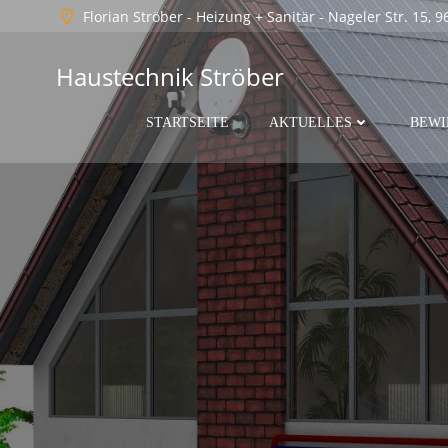
Florian Ströber - Heizung + Sanitär - Nageler Str. 15, 
Haustechnik Ströber
STARTSEITE
AKTUELLES
BEWI